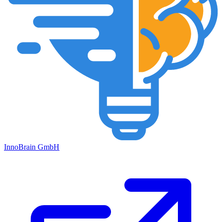
Inno
Brain
GmbH