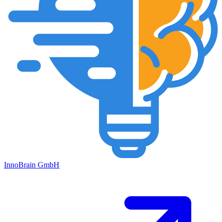
Inno
Brain
GmbH