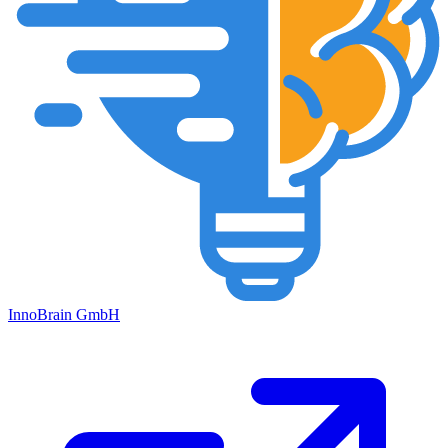
Inno
Brain
GmbH