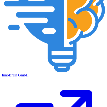
Inno
Brain
GmbH