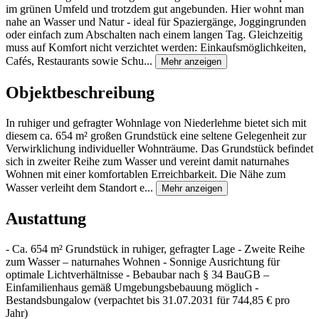
im grünen Umfeld und trotzdem gut angebunden. Hier wohnt man
nahe an Wasser und Natur - ideal für Spaziergänge, Joggingrunden
oder einfach zum Abschalten nach einem langen Tag. Gleichzeitig
muss auf Komfort nicht verzichtet werden: Einkaufsmöglichkeiten,
Cafés, Restaurants sowie Schu...
Mehr anzeigen
Objektbeschreibung
In ruhiger und gefragter Wohnlage von Niederlehme bietet sich mit
diesem ca. 654 m² großen Grundstück eine seltene Gelegenheit zur
Verwirklichung individueller Wohnträume. Das Grundstück befindet
sich in zweiter Reihe zum Wasser und vereint damit naturnahes
Wohnen mit einer komfortablen Erreichbarkeit. Die Nähe zum
Wasser verleiht dem Standort e...
Mehr anzeigen
Austattung
- Ca. 654 m² Grundstück in ruhiger, gefragter Lage - Zweite Reihe
zum Wasser – naturnahes Wohnen - Sonnige Ausrichtung für
optimale Lichtverhältnisse - Bebaubar nach § 34 BauGB –
Einfamilienhaus gemäß Umgebungsbebauung möglich -
Bestandsbungalow (verpachtet bis 31.07.2031 für 744,85 € pro
Jahr)