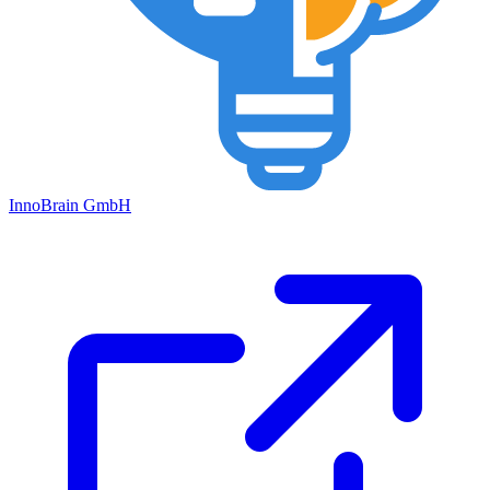
Inno
Brain
GmbH